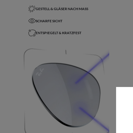
GESTELL & GLÄSER NACH MASS
SCHARFE SICHT
ENTSPIEGELT & KRATZFEST