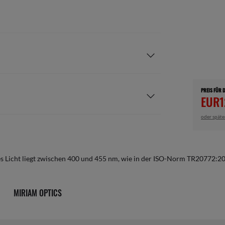
PREIS FÜR 
EUR1
oder späte
es Licht liegt zwischen 400 und 455 nm, wie in der ISO-Norm TR20772:
MIRIAM OPTICS