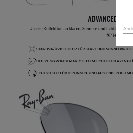
ADVANCED LIGH
Ande
Unsere Kollektion an klaren, Sonnen- und lichtintellige
für jeden Lifes
100% UVA/UVB-SCHUTZ FÜR KLARE UND SONNENBRILL
FILTERUNG VON BLAU-VIOLETTEM LICHT BEI KLAREN GL
LICHTSCHUTZ FÜR DEN INNEN- UND AUSSENBEREICH MI