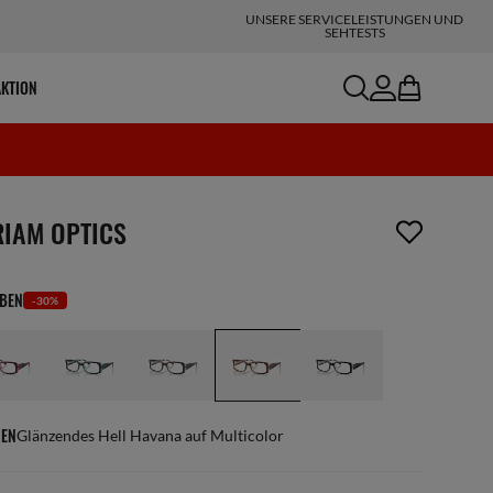
UNSERE SERVICELEISTUNGEN UND
SEHTESTS
search
account
bag
AKTION
ikel wurde von deiner Wunschliste entfernt
RIAM OPTICS
RBEN
-30%
EN
Glänzendes Hell Havana auf Multicolor