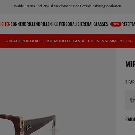
Wähle Klarna und PayPal für einfache und flexible Zahlungsoptionen
HEITEN
SONNENBRILLEN
BRILLEN
PERSONALISIEREN
AI GLASSES
REZEPT
NEU
-20% AUF PERSONALISIERTE MODELLE | GESTALTE DEINEN SOMMERLOOK
1 Art
MI
5 FA
RAHM