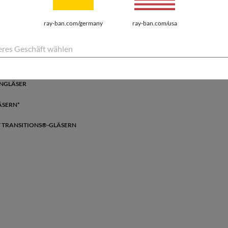
ray-ban.com/germany
ray-ban.com/usa
T-SCHUTZ
res Geschäft wählen
nten Gläsern umfasst die neuesten Innovationen
tyle.
ENGLÄSER
ÄSERN*
T TRANSITIONS®-GLÄSERN