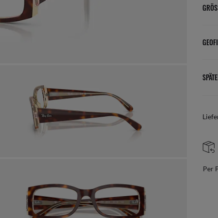
GRÖS
GEOFI
SPÄTE
Liefe
KUNDENDIENST IM STORE
itiere von unserem Expertenteam
Per 