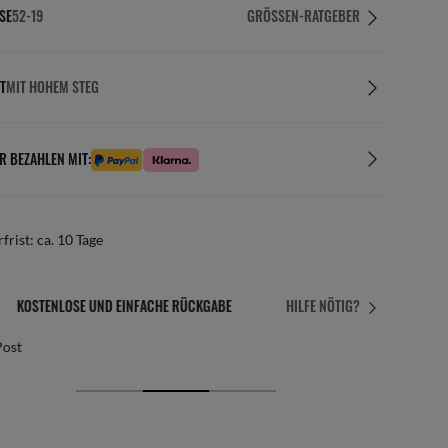
SE
52-19
GRÖSSEN-RATGEBER
T
MIT HOHEM STEG
R BEZAHLEN MIT:
rfrist: ca. 10 Tage
KOSTENLOSE UND EINFACHE RÜCKGABE
HILFE NÖTIG?
Post
Kost