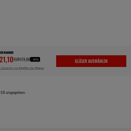
DEN RAHMEN
21,10
EUR173,00
-30%
GLÄSER AUSWÄHLEN
r bezahlen mit
PayPal
oder
Klarna
2018 angegeben