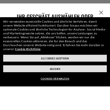
IHR GESCHÄFT AUSWÄHLEN ODER
EINGEBEN
Wir verwenden essenzielle Cookies und ähnliche Verfahren, damit
unsere Website effizient funktioniert.
Darüber hinaus möchten wir
optionale Cookies und ähnliche Technologien für Analyse-, Social Media-
und Marketingzwecke setzen, die uns helfen, unsere Leistungen zu
verbessern.
Wenn Sie auf „Ablehnen“ klicken, werden wir nur die
WebID #
713 554 343
essenziellen Cookies aktivieren, die für den Besuch und das
Durchsuchen unserer Website nötig sind.
Erfahren Sie mehr darüber in
unserer
Cookie-Richtlinie
.
ALLE COOKIES AKZEPTIEREN
ray-ban.com/germany
ray-ban.com/usa
WARN- UND SICHERHEITSHINWEISE ZU DEN PRODUKTEN
ABLEHNEN
Anderes Geschäft wählen
DATENSCHUTZERKLÄRUNG
COOKIES VERWALTEN
SITEMAP
RAHMEN:
NUTZUNGSBEDINGUNGEN
EUR179,00