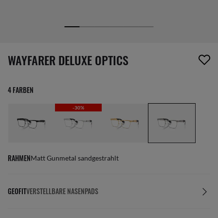
1 Artikel wurde von deiner Wunschliste entfernt
WAYFARER DELUXE OPTICS
4 FARBEN
-30%
RAHMEN
Matt Gunmetal sandgestrahlt
GEOFIT
VERSTELLBARE NASENPADS