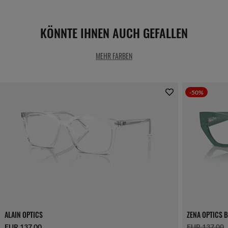
KÖNNTE IHNEN AUCH GEFALLEN
MEHR FARBEN
-50%
ALAIN OPTICS
ZENA OPTICS 
EUR 137,00
EUR 137,00