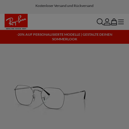
Wähle Klarna und PayPal für einfache und flexible Zahlungsoptionen
Kostenloser Versand und Rückversand
search
account
bag
menu
-20% AUF PERSONALISIERTE MODELLE | GESTALTE DEINEN
SOMMERLOOK