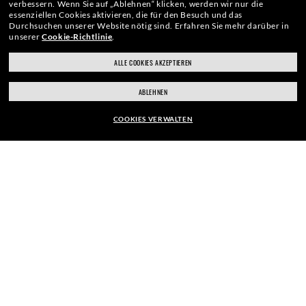
verbessern.
Wenn Sie auf „Ablehnen“ klicken, werden wir nur die
essenziellen Cookies aktivieren, die für den Besuch und das
Durchsuchen unserer Website nötig sind.
Erfahren Sie mehr darüber in
EINFACHE RETOURE
unserer
Cookie-Richtlinie
.
ALLE COOKIES AKZEPTIEREN
ray-ban.com/germany
ray-ban.com/usa
ABLEHNEN
Anderes Geschäft wählen
SEHTESTS
COOKIES VERWALTEN
RAHMEN:
STORE-TERMINE
EUR169,00
GLÄSER AUSWÄHLEN
Wir haben die besten Partner.