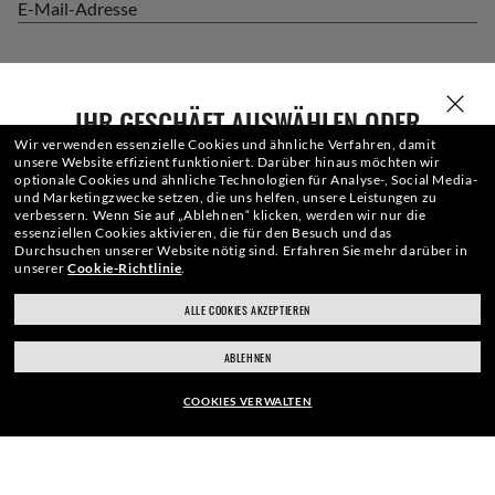
E-Mail-Adresse
ANMELDEN
IHR GESCHÄFT AUSWÄHLEN ODER
EINGEBEN
Wir verwenden essenzielle Cookies und ähnliche Verfahren, damit
unsere Website effizient funktioniert.
Darüber hinaus möchten wir
optionale Cookies und ähnliche Technologien für Analyse-, Social Media-
und Marketingzwecke setzen, die uns helfen, unsere Leistungen zu
verbessern.
Wenn Sie auf „Ablehnen“ klicken, werden wir nur die
essenziellen Cookies aktivieren, die für den Besuch und das
Durchsuchen unserer Website nötig sind.
Erfahren Sie mehr darüber in
unserer
Cookie-Richtlinie
.
ALLE COOKIES AKZEPTIEREN
ray-ban.com/germany
ray-ban.com/usa
ZUR KASSE
ABLEHNEN
Anderes Geschäft wählen
COOKIES VERWALTEN
VERANTWORTUNGSBEWUSSTER VERSAND
RAHMEN: