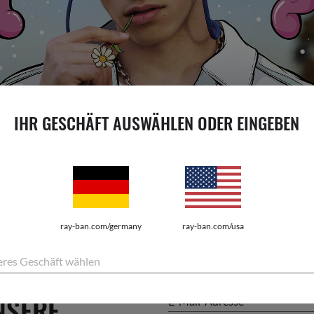
IHR GESCHÄFT AUSWÄHLEN ODER EINGEBEN
DER SOMMER IST DA
Schlage Wellen mit einem neuen Ray-Ban-Modell.
NEUHEITEN KAUFEN
ray-ban.com/germany
ray-ban.com/usa
res Geschäft wählen
NSERE
E-Mail-Adresse