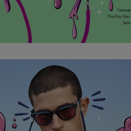
Gewagt,
Die Ray-Ban 
Selb