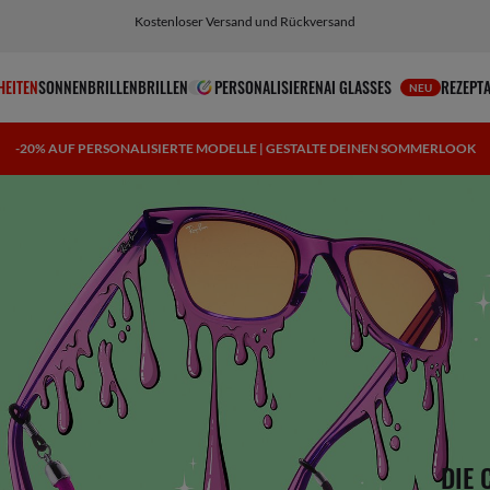
Wähle Klarna und PayPal für einfache und flexible Zahlungsoptionen
HEITEN
SONNENBRILLEN
BRILLEN
PERSONALISIEREN
AI GLASSES
REZEPT
NEU
-20% AUF PERSONALISIERTE MODELLE | GESTALTE DEINEN SOMMERLOOK
DIE 