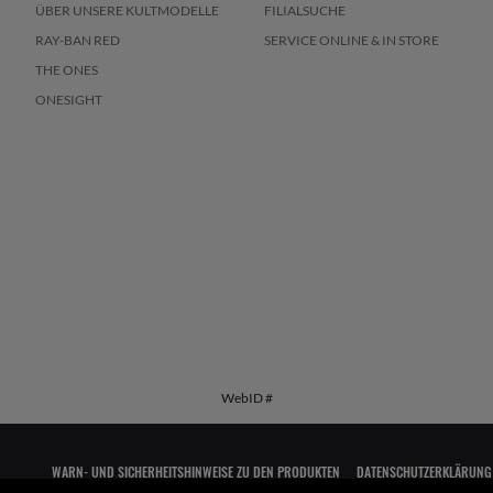
ÜBER UNSERE KULTMODELLE
FILIALSUCHE
RAY-BAN RED
SERVICE ONLINE & IN STORE
THE ONES
ONESIGHT
WebID #
WARN- UND SICHERHEITSHINWEISE ZU DEN PRODUKTEN
DATENSCHUTZERKLÄRUNG