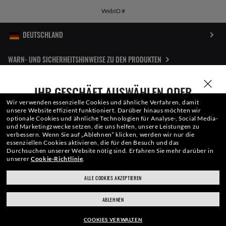
WebID #
WARN- UND SICHERHEITSHINWEISE ZU DEN PRODUKTEN
DATENSCHUTZERKLÄRUNG
IHR GESCHÄFT AUSWÄHLEN ODER
EINGEBEN
Wir verwenden essenzielle Cookies und ähnliche Verfahren, damit
SITEMAP
unsere Website effizient funktioniert.
Darüber hinaus möchten wir
optionale Cookies und ähnliche Technologien für Analyse-, Social Media-
und Marketingzwecke setzen, die uns helfen, unsere Leistungen zu
NUTZUNGSBEDINGUNGEN
verbessern.
Wenn Sie auf „Ablehnen“ klicken, werden wir nur die
essenziellen Cookies aktivieren, die für den Besuch und das
Durchsuchen unserer Website nötig sind.
Erfahren Sie mehr darüber in
unserer
Cookie-Richtlinie
.
Die auf dieser Website veröffentlichten Fotos und Bilder dienen lediglich der
Veranschaulichung. Keine derEigenschaften oder Charakteristiken der hier
ALLE COOKIES AKZEPTIEREN
ray-ban.com/germany
ray-ban.com/usa
beschriebenen Produkte kann aus den entsprechenden Bildern
abgeleitetwerden. Bestimmte Aktivitäten von Luxottica Group S.p.A. können
ABLEHNEN
unter US-Patent Nr. 6.624.843 lizenziert sein.
Copyright©2026 Luxottica
Anderes Geschäft wählen
Group S.p.A.
- Alle Rechtevorbehalten.
Weitere Webseiten der Group
COOKIES VERWALTEN