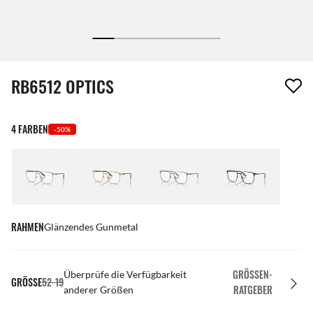
1 Artikel wurde von deiner Wunschliste entfernt
RB6512 OPTICS
4 FARBEN
-50%
RAHMEN
Glänzendes Gunmetal
GRÖSSEN-R
Überprüfe die Verfügbarkeit
GRÖSSE
52-19
ATGEBER
anderer Größen