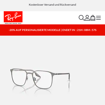
Wähle Klarna und PayPal für einfache und flexible Zahlungsoptionen
Kostenloser Versand und Rückversand
search
account
bag
menu
-20% AUF PERSONALISIERTE MODELLE | ENDET IN
: 21H : 08M : 56S