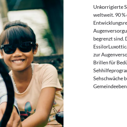
Unkorrigierte 
weltweit. 90 %
Entwicklungsre
Augenversorgu
begrenzt sind.
EssilorLuxotti
zur Augenverso
Brillen für Bedü
Sehhilfeprogra
Sehschwäche be
Gemeindeebene