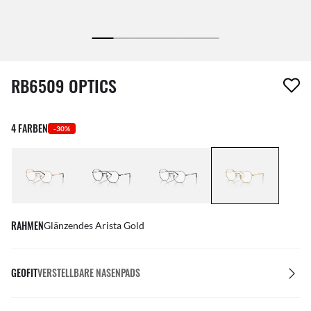
1 Artikel wurde von deiner Wunschliste entfernt
RB6509 OPTICS
4 FARBEN
-30%
RAHMEN
Glänzendes Arista Gold
GEOFIT
VERSTELLBARE NASENPADS