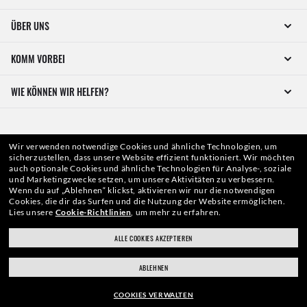
ÜBER UNS
KOMM VORBEI
WIE KÖNNEN WIR HELFEN?
Wir verwenden notwendige Cookies und ähnliche Technologien, um
sicherzustellen, dass unsere Website effizient funktioniert.
Wir möchten
auch optionale Cookies und ähnliche Technologien für Analyse-, soziale
und Marketingzwecke setzen, um unsere Aktivitäten zu verbessern.
Wenn du auf „Ablehnen“ klickst, aktivieren wir nur die notwendigen
Cookies, die dir das Surfen und die Nutzung der Website ermöglichen.
Lies unsere
Cookie-Richtlinien
, um mehr zu erfahren.
WebID #
536 032 295
ALLE COOKIES AKZEPTIEREN
ABLEHNEN
WARN- UND SICHERHEITSHINWEISE ZU DEN PRODUKTEN
COOKIES VERWALTEN