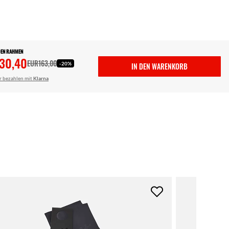
DEN RAHMEN
30,40
EUR163,00
-20%
IN DEN WARENKORB
r bezahlen mit
Klarna