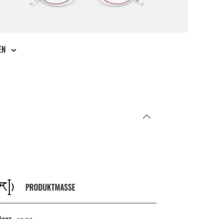
KUNDENDIENST IM STORE
itiere von unserem Expertenteam
Per 
GEN
PRODUKTMASSE