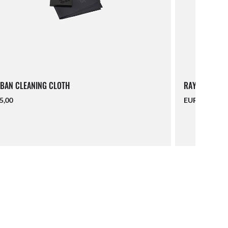
BAN CLEANING CLOTH
RAY-BAN LAN
5,00
EUR 16,00