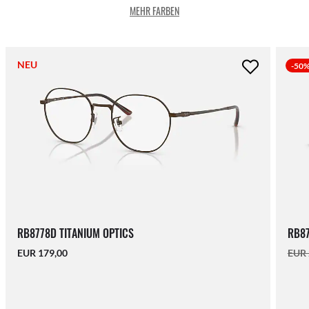
MEHR FARBEN
NEU
-50
RB8778D TITANIUM OPTICS
RB87
EUR 179,00
EUR 