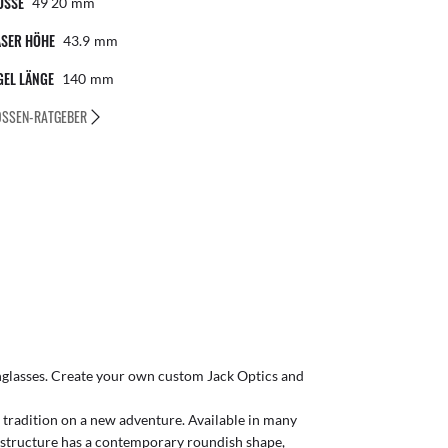
ÖSSE
49 20
Mm
ÄSER HÖHE
43.9
Mm
GEL LÄNGE
140
Mm
SSEN-RATGEBER
glasses
. Create your own
custom Jack Optics
and
s tradition on a new adventure. Available in many
e structure has a contemporary roundish shape,