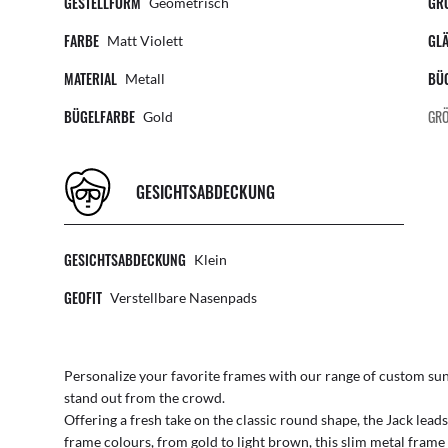
GESTELLFORM
GR
Geometrisch
FARBE
GL
Matt Violett
MATERIAL
BÜ
Metall
BÜGELFARBE
GRÖ
Gold
GESICHTSABDECKUNG
GESICHTSABDECKUNG
Klein
GEOFIT
Verstellbare Nasenpads
Personalize your favorite frames with our range of
custom sun
stand out from the crowd.
Offering a fresh take on the classic round shape, the Jack lead
frame colours, from gold to light brown, this slim metal fram