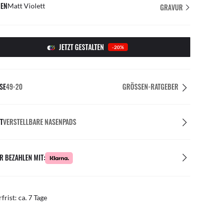
EN
Matt Violett
GRAVUR
JETZT GESTALTEN
-20%
SE
49-20
GRÖSSEN-RATGEBER
T
VERSTELLBARE NASENPADS
R BEZAHLEN MIT:
rfrist: ca. 7 Tage