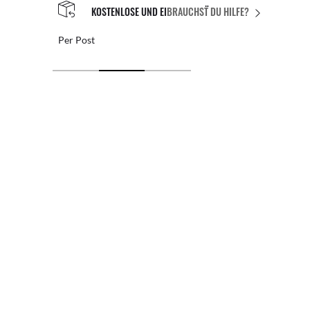
KOSTENLOSE UND EINFACHE RÜCKGABE
BRAUCHST DU HILFE?
Post
Kost