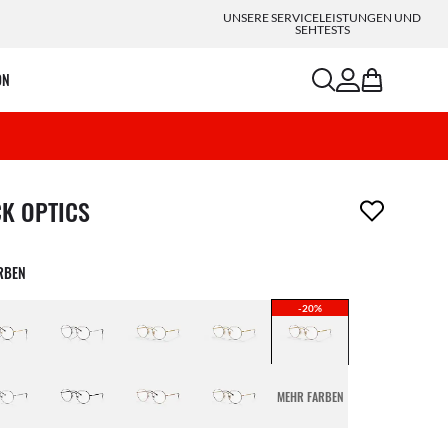
UNSERE SERVICELEISTUNGEN UND
SEHTESTS
search
account
bag
ON
ikel wurde von deiner Wunschliste entfernt
CK OPTICS
ARBEN
-20%
MEHR FARBEN