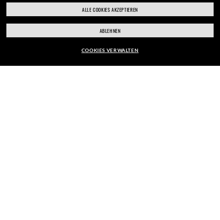
ALLE COOKIES AKZEPTIEREN
ABLEHNEN
COOKIES VERWALTEN
EUR169,00
WebID #
172 740 540
IN DEN WARENKORB
WARN- UND SICHERHEITSHINWEISE ZU DEN PRODUKTEN
DATENSCHUTZERKLÄRUNG
SITEMAP
NUTZUNGSBEDINGUNGEN