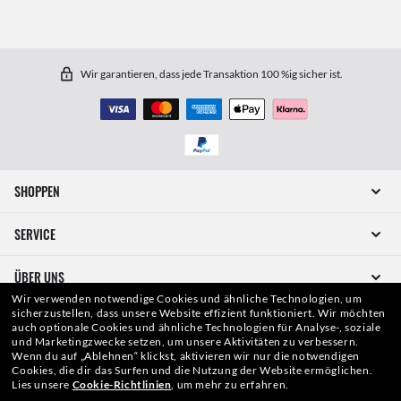
Wir garantieren, dass jede Transaktion 100 %ig sicher ist.
SHOPPEN
SERVICE
ÜBER UNS
Wir verwenden notwendige Cookies und ähnliche Technologien, um
sicherzustellen, dass unsere Website effizient funktioniert.
Wir möchten
KOMM VORBEI
auch optionale Cookies und ähnliche Technologien für Analyse-, soziale
und Marketingzwecke setzen, um unsere Aktivitäten zu verbessern.
Wenn du auf „Ablehnen“ klickst, aktivieren wir nur die notwendigen
WIE KÖNNEN WIR HELFEN?
Cookies, die dir das Surfen und die Nutzung der Website ermöglichen.
Lies unsere
Cookie-Richtlinien
, um mehr zu erfahren.