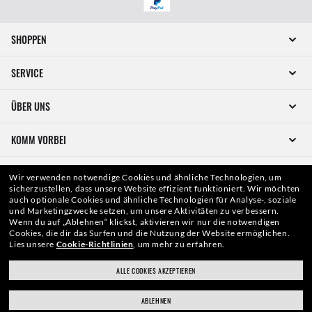
SHOPPEN
SERVICE
ÜBER UNS
KOMM VORBEI
WIE KÖNNEN WIR HELFEN?
Wir verwenden notwendige Cookies und ähnliche Technologien, um
sicherzustellen, dass unsere Website effizient funktioniert.
Wir möchten
auch optionale Cookies und ähnliche Technologien für Analyse-, soziale
und Marketingzwecke setzen, um unsere Aktivitäten zu verbessern.
Wenn du auf „Ablehnen“ klickst, aktivieren wir nur die notwendigen
Cookies, die dir das Surfen und die Nutzung der Website ermöglichen.
Lies unsere
Cookie-Richtlinien
, um mehr zu erfahren.
ALLE COOKIES AKZEPTIEREN
ABLEHNEN