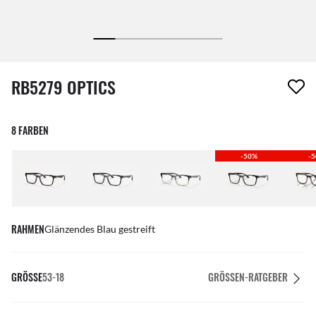
1 Artikel wurde von deiner Wunschliste entfernt
RB5279 OPTICS
8 FARBEN
-50%
-
RAHMEN
Glänzendes Blau gestreift
GRÖSSE
53-18
GRÖSSEN-RATGEBER