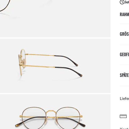
Je
RAHM
GRÖS
GEOFI
SPÄTE
Liefe
KOSTENLOSE UND EINFACHE RÜCKGABE