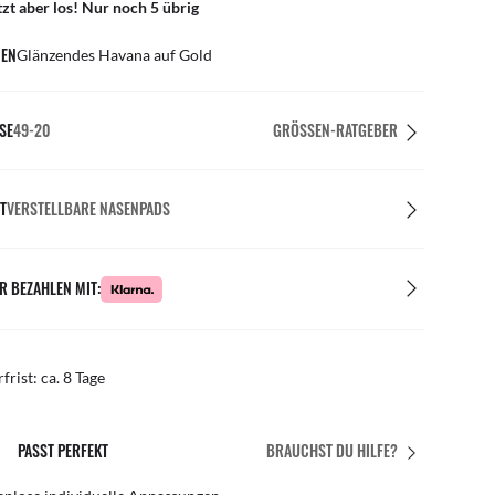
tzt aber los! Nur noch 5 übrig
EN
Glänzendes Havana auf Gold
SE
49-20
GRÖSSEN-RATGEBER
T
VERSTELLBARE NASENPADS
R BEZAHLEN MIT:
rfrist: ca. 8 Tage
PASST PERFEKT
BRAUCHST DU HILFE?