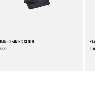
BAN CLEANING CLOTH
RAY-BAN LAN
5,00
EUR 16,00