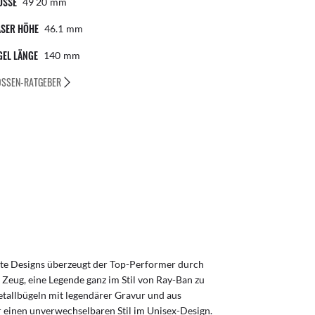
ÖSSE
49 20
Mm
ÄSER HÖHE
46.1
Mm
GEL LÄNGE
140
Mm
SSEN-RATGEBER
erte Designs überzeugt der Top-Performer durch
 Zeug, eine Legende ganz im Stil von Ray-Ban zu
etallbügeln mit legendärer Gravur und aus
 einen unverwechselbaren Stil im Unisex-Design.