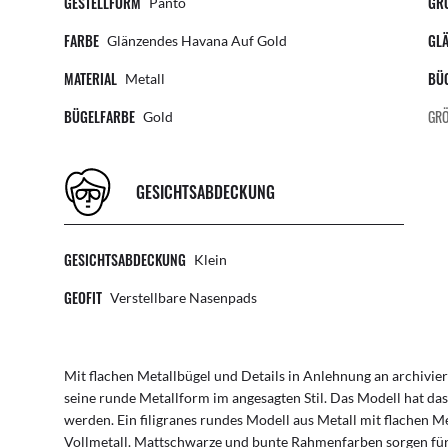
GESTELLFORM
GR
Panto
FARBE
GL
Glänzendes Havana Auf Gold
MATERIAL
BÜ
Metall
BÜGELFARBE
GRÖ
Gold
GESICHTSABDECKUNG
GESICHTSABDECKUNG
Klein
GEOFIT
Verstellbare Nasenpads
Mit flachen Metallbügel und Details in Anlehnung an archivi
seine runde Metallform im angesagten Stil. Das Modell hat das
werden. Ein filigranes rundes Modell aus Metall mit flachen M
Vollmetall. Mattschwarze und bunte Rahmenfarben sorgen für