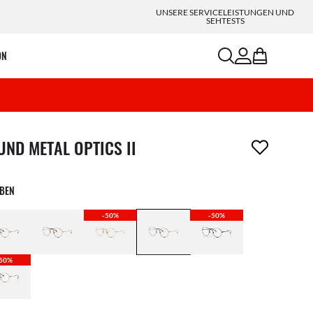
UNSERE SERVICELEISTUNGEN UND
SEHTESTS
search
account
bag
ON
ikel wurde von deiner Wunschliste entfernt
UND METAL OPTICS II
RBEN
-50%
-50%
50%