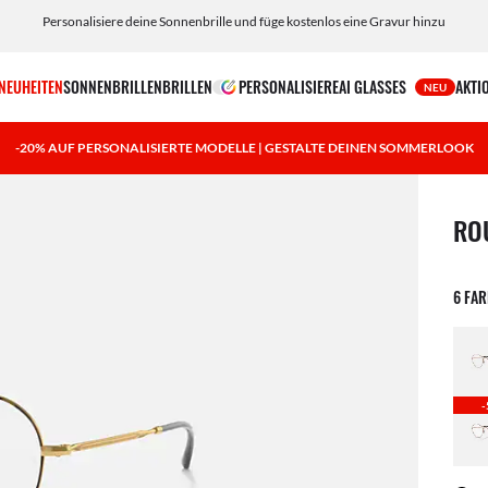
Personalisiere deine Sonnenbrille und füge kostenlos eine Gravur hinzu
NEUHEITEN
SONNENBRILLEN
BRILLEN
PERSONALISIERE
AI GLASSES
AKTI
NEU
-20% AUF PERSONALISIERTE MODELLE | GESTALTE DEINEN SOMMERLOOK
1 Art
RO
6 FA
-