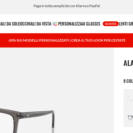
Paga in tutta semplicità con Klarna e PayPal
ALI DA SOLE
OCCHIALI DA VISTA
PERSONALIZZA
AI GLASSES
LENTI G
NOVITÀ
-20% SUI MODELLI PERSONALIZZATI | CREA IL TUO LOOK PER L’ESTATE
1 art
AL
8 COL