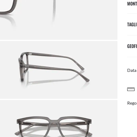
MONT
TAGLI
GEOFI
Data 
RESI FACILI E GRATUITI
posta
Regol