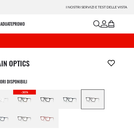
I NOSTRI SERVIZI E TEST DELLE VISTA
search
account
bag
RADUATE
PROMO
icolo è stato aggiunto alla tua wishlist
AIN OPTICS
ORI DISPONIBILI
-30%