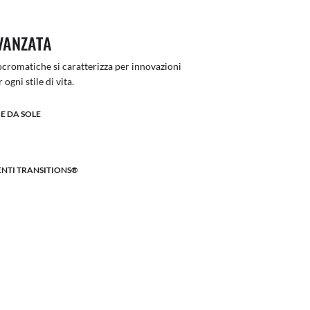
VANZATA
otocromatiche si caratterizza per innovazioni
ogni stile di vita.
E DA SOLE
LENTI TRANSITIONS®