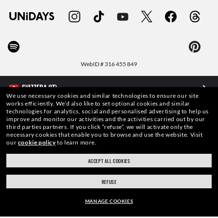
WebID #
316 455 849
We use necessary cookies and similar technologies to ensure our site
works efficiently.
We’d also like to set optional cookies and similar
AVVERTENZE E INFORMAZIONI DI SICUREZZA SUI PRODOTTI
technologies for analytics, social and personalised advertising to help us
improve and monitor our activities and the activities carried out by our
third parties partners.
If you click “refuse”, we will activate only the
INFORMATIVA SULLA PROTEZIONE DEI DATI PERSONALI
necessary cookies that enable you to browse and use the website.
Visit
our
cookie policy
to learn more.
MAPPA DEL SITO
ACCEPT ALL COOKIES
TERMINI DI UTILIZZO
REFUSE
MANAGE COOKIES
Le foto e le immagini pubblicate in questo sito web devono intendersi a soli fini