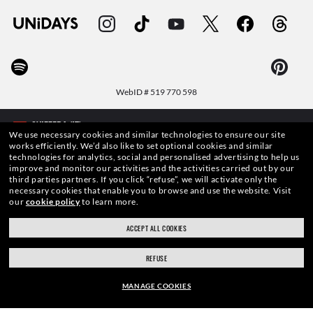
WebID #
519 770 598
We use necessary cookies and similar technologies to ensure our site
works efficiently.
We’d also like to set optional cookies and similar
technologies for analytics, social and personalised advertising to help us
AVVERTENZE E INFORMAZIONI DI SICUREZZA SUI PRODOTTI
improve and monitor our activities and the activities carried out by our
third parties partners.
If you click “refuse”, we will activate only the
necessary cookies that enable you to browse and use the website.
Visit
INFORMATIVA SULLA PROTEZIONE DEI DATI PERSONALI
our
cookie policy
to learn more.
MAPPA DEL SITO
ACCEPT ALL COOKIES
TERMINI DI UTILIZZO
REFUSE
MANAGE COOKIES
Le foto e le immagini pubblicate in questo sito web devono intendersi a soli fini