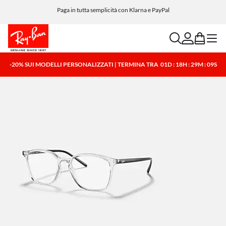
Personalizza il tuo occhiale e aggiungi un'incisione gratuita
Paga in tutta semplicità con Klarna e PayPal
search
account
bag
menu
-20% SUI MODELLI PERSONALIZZATI | TERMINA TRA
01D : 18H : 29M : 09S