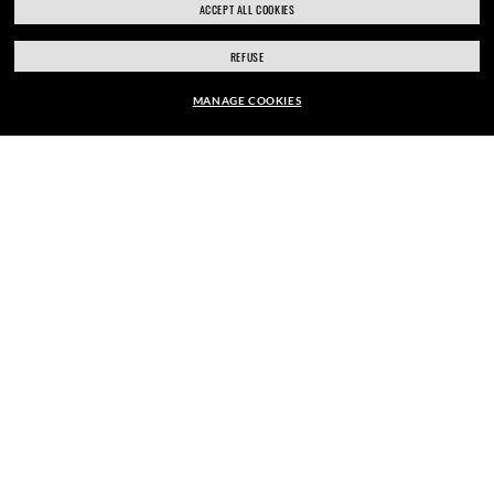
ACCEPT ALL COOKIES
RESO FACILE E GRATUITO
REFUSE
MANAGE COOKIES
Garantiamo che ogni transazione è sicura al 100%
ACQUISTA MODELLI SIMILI
ACQUISTA DA
ACQUISTI ONLINE
CHI SIAMO
FALLO DI PERSONA