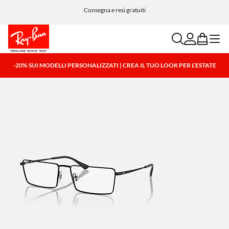
Paga in tutta semplicità con Klarna e PayPal
search
account
bag
menu
-20% SUI MODELLI PERSONALIZZATI | CREA IL TUO LOOK PER L’ESTATE