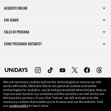
ACQUISTI ONLINE
CHI SIAMO
FALLO DI PERSONA
COME POSSIAMO AIUTARTI?
We use necessary cookies and similar technologies to ensure our site
works efficiently.
We’d also like to set optional cookies and similar
technologies for analytics, social and personalised advertising to help us
improve and monitor our activities and the activities carried out by our
WebID #
424 165 710
third parties partners.
If you click “refuse”, we will activate only the
necessary cookies that enable you to browse and use the website.
Visit
our
cookie policy
to learn more.