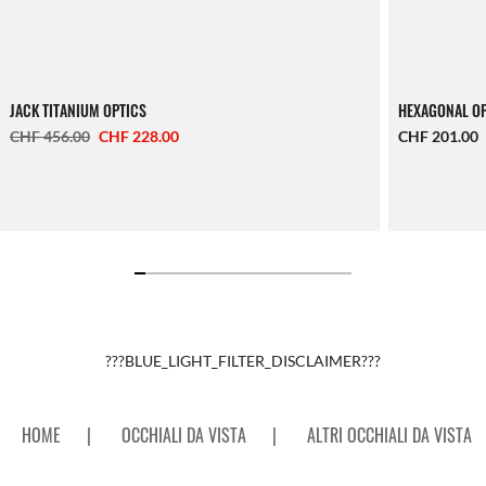
JACK TITANIUM OPTICS
HEXAGONAL O
CHF 456.00
CHF 228.00
CHF 201.00
???BLUE_LIGHT_FILTER_DISCLAIMER???
HOME
|
OCCHIALI DA VISTA
|
ALTRI OCCHIALI DA VISTA