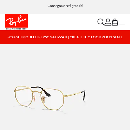
Paga in tutta semplicità con Klarna e PayPal
Consegna e resi gratuiti
search
account
bag
menu
-20% SUI MODELLI PERSONALIZZATI | CREA IL TUO LOOK PER L’ESTATE