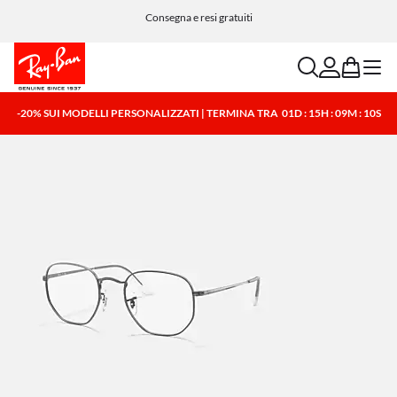
Consegna e resi gratuiti
search
account
bag
menu
-20% SUI MODELLI PERSONALIZZATI | TERMINA TRA
01D : 15H : 09M : 10S