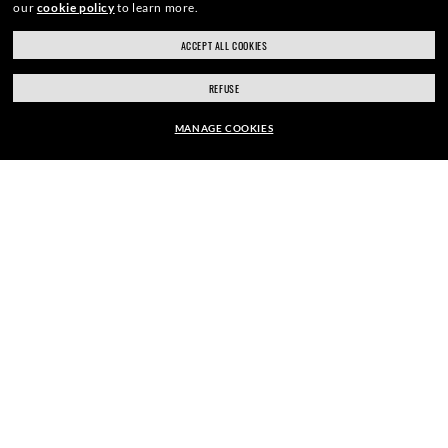
our
cookie policy
to learn more.
ACCEPT ALL COOKIES
REFUSE
ENTRA A FAR PARTE DELLA
MANAGE COOKIES
COMMUNITY THE ONES E RICEVI
MONTATURA:
UN REGALO DI BENVENUTO.
CHF201.00
SCEGLI LE LENTI
Indirizzo E-Mail
ISCRIVITI