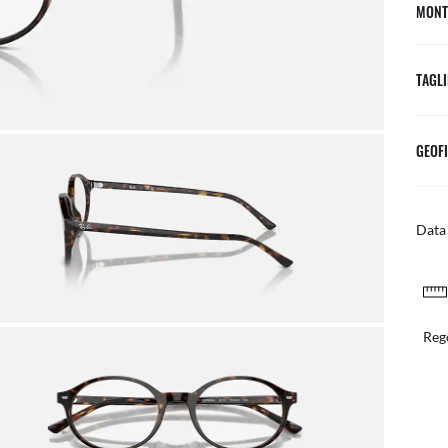
MONT
TAGLI
GEOFI
Data 
RESI FACILI E GRATUITI
posta
Regol