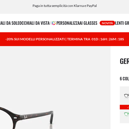
Paga in tutta semplicità con Klarna e PayPal
ALI DA SOLE
OCCHIALI DA VISTA
PERSONALIZZA
AI GLASSES
LENTI G
NOVITÀ
-20% SUI MODELLI PERSONALIZZATI | TERMINA TRA
01D : 16H : 26M : 17S
1 art
GE
6 COL
-