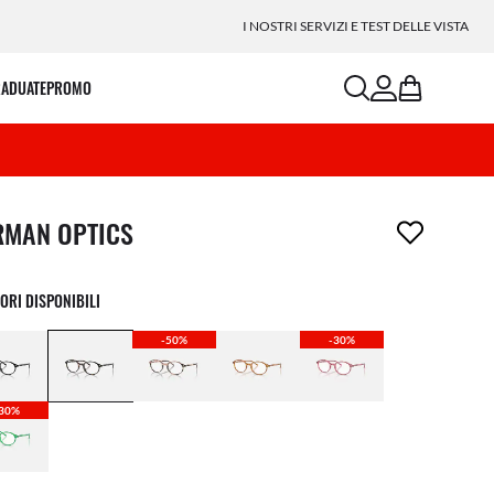
I NOSTRI SERVIZI E TEST DELLE VISTA
search
account
bag
RADUATE
PROMO
icolo è stato aggiunto alla tua wishlist
RMAN OPTICS
ORI DISPONIBILI
-50%
-30%
30%