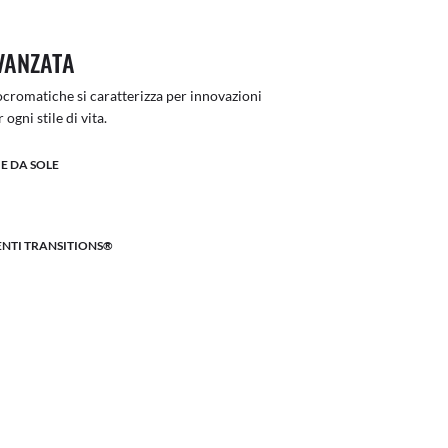
VANZATA
otocromatiche si caratterizza per innovazioni
ogni stile di vita.
E DA SOLE
LENTI TRANSITIONS®