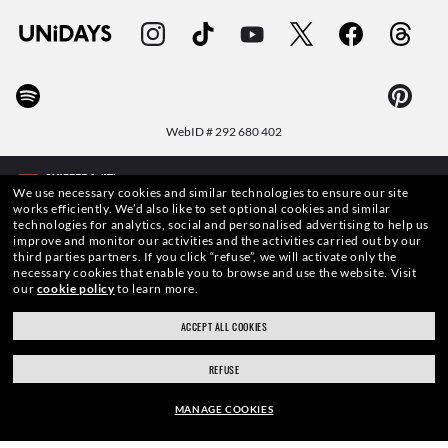
WebID #
292 680 402
We use necessary cookies and similar technologies to ensure our site
works efficiently.
We’d also like to set optional cookies and similar
technologies for analytics, social and personalised advertising to help us
AVVERTENZE E INFORMAZIONI DI SICUREZZA SUI PRODOTTI
improve and monitor our activities and the activities carried out by our
third parties partners.
If you click “refuse”, we will activate only the
necessary cookies that enable you to browse and use the website.
Visit
INFORMATIVA SULLA PROTEZIONE DEI DATI PERSONALI
our
cookie policy
to learn more.
MAPPA DEL SITO
ACCEPT ALL COOKIES
TERMINI DI UTILIZZO
REFUSE
MANAGE COOKIES
Le foto e le immagini pubblicate in questo sito web devono intendersi a soli fini