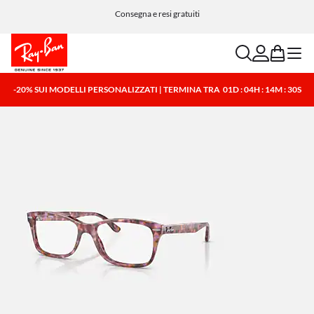
Consegna e resi gratuiti
search
account
bag
menu
-20% SUI MODELLI PERSONALIZZATI | TERMINA TRA
01D : 04H : 14M : 30S