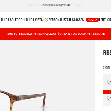
Paga in tutta semplicità con Klarna e PayPal
ALI DA SOLE
OCCHIALI DA VISTA
PERSONALIZZA
AI GLASSES
LENTI G
NOVITÀ
-20% SUI MODELLI PERSONALIZZATI | CREA IL TUO LOOK PER L’ESTATE
1 art
RB
7 COL
-