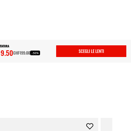
NTATURA
9.50
SCEGLI LE LENTI
CHF199.00
-50%