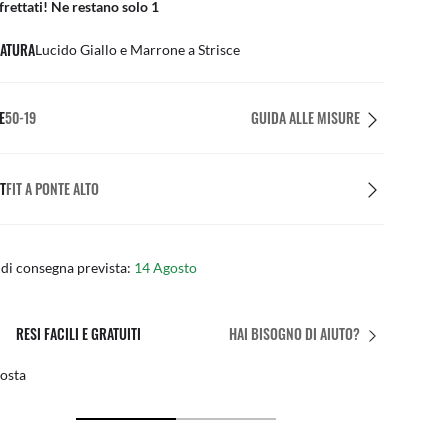
frettati! Ne restano solo 1
ATURA
Lucido Giallo e Marrone a Strisce
E
50-19
GUIDA ALLE MISURE
T
FIT A PONTE ALTO
di consegna prevista:
14 Agosto
IL FIT PERFETTO
HAI BISOGNO DI AIUTO?
azioni personalizzate gratuite