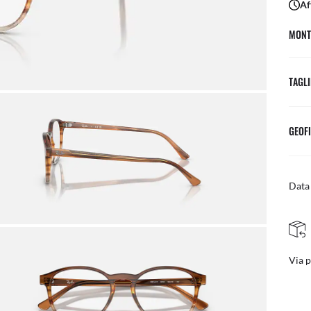
Af
MONT
TAGLI
GEOFI
Data 
RESI FACILI E GRATUITI
posta
Regol