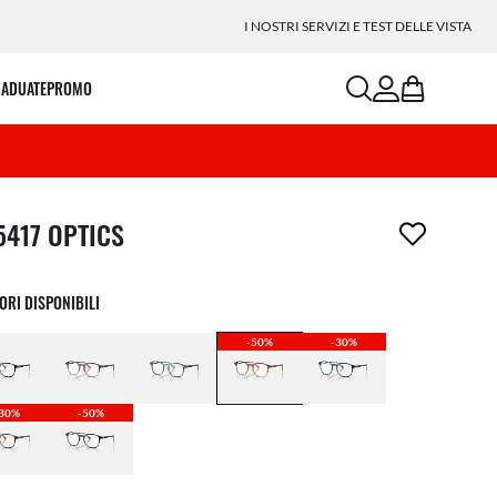
I NOSTRI SERVIZI E TEST DELLE VISTA
search
account
bag
RADUATE
PROMO
icolo è stato aggiunto alla tua wishlist
5417 OPTICS
ORI DISPONIBILI
-50%
-30%
30%
-50%