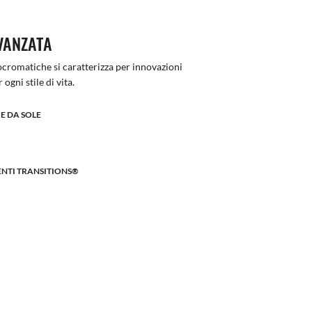
VANZATA
otocromatiche si caratterizza per innovazioni
ogni stile di vita.
E DA SOLE
LENTI TRANSITIONS®