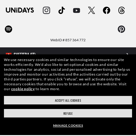
WebID #
857 364 772
We use necessary cookies and similar technologies to ensure our site
works efficiently.
We’d also like to set optional cookies and similar
AVVERTENZE E INFORMAZIONI DI SICUREZZA SUI PRODOTTI
technologies for analytics, social and personalised advertising to help us
improve and monitor our activities and the activities carried out by our
third parties partners.
If you click “refuse”, we will activate only the
INFORMATIVA SULLA PROTEZIONE DEI DATI PERSONALI
necessary cookies that enable you to browse and use the website.
Visit
our
cookie policy
to learn more.
MAPPA DEL SITO
ACCEPT ALL COOKIES
TERMINI DI UTILIZZO
REFUSE
MANAGE COOKIES
Le foto e le immagini pubblicate in questo sito web devono intendersi a soli fini