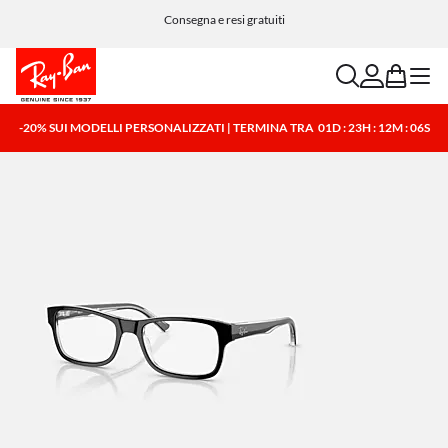
Consegna e resi gratuiti
search
account
bag
menu
-20% SUI MODELLI PERSONALIZZATI | TERMINA TRA
01D : 23H : 12M : 06S