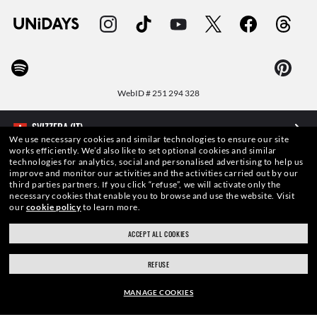
WebID #
251 294 328
We use necessary cookies and similar technologies to ensure our site
works efficiently.
We’d also like to set optional cookies and similar
AVVERTENZE E INFORMAZIONI DI SICUREZZA SUI PRODOTTI
technologies for analytics, social and personalised advertising to help us
improve and monitor our activities and the activities carried out by our
third parties partners.
If you click “refuse”, we will activate only the
INFORMATIVA SULLA PROTEZIONE DEI DATI PERSONALI
necessary cookies that enable you to browse and use the website.
Visit
our
cookie policy
to learn more.
MAPPA DEL SITO
ACCEPT ALL COOKIES
TERMINI DI UTILIZZO
REFUSE
MANAGE COOKIES
Le foto e le immagini pubblicate in questo sito web devono intendersi a soli fini