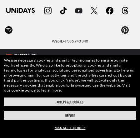
WebID #
386 940 340
We use necessary cookies and similar technologies to ensure our site
works efficiently.
We’d also like to set optional cookies and similar
technologies for analytics, social and personalised advertising to help us
AVVERTENZE E INFORMAZIONI DI SICUREZZA SUI PRODOTTI
improve and monitor our activities and the activities carried out by our
third parties partners.
If you click “refuse”, we will activate only the
necessary cookies that enable you to browse and use the website.
Visit
INFORMATIVA SULLA PROTEZIONE DEI DATI PERSONALI
our
cookie policy
to learn more.
MAPPA DEL SITO
ACCEPT ALL COOKIES
TERMINI DI UTILIZZO
REFUSE
MANAGE COOKIES
Le foto e le immagini pubblicate in questo sito web devono intendersi a soli fini