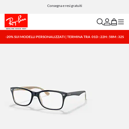
Consegna e resi gratuiti
search
account
bag
menu
-20% SUI MODELLI PERSONALIZZATI | TERMINA TRA
01D : 22H : 58M : 32S