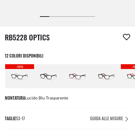
1 articolo è stato aggiunto alla tua wishlist
RB5228 OPTICS
12 COLORI DISPONIBILI
-50%
-
MONTATURA
Lucido Blu Trasparente
TAGLIE
53-17
GUIDA ALLE MISURE