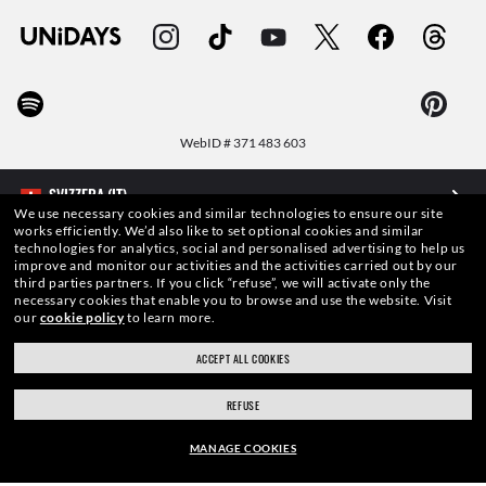
WebID #
371 483 603
We use necessary cookies and similar technologies to ensure our site
works efficiently.
We’d also like to set optional cookies and similar
AVVERTENZE E INFORMAZIONI DI SICUREZZA SUI PRODOTTI
technologies for analytics, social and personalised advertising to help us
improve and monitor our activities and the activities carried out by our
third parties partners.
If you click “refuse”, we will activate only the
INFORMATIVA SULLA PROTEZIONE DEI DATI PERSONALI
necessary cookies that enable you to browse and use the website.
Visit
our
cookie policy
to learn more.
MAPPA DEL SITO
ACCEPT ALL COOKIES
TERMINI DI UTILIZZO
REFUSE
MANAGE COOKIES
Le foto e le immagini pubblicate in questo sito web devono intendersi a soli fini