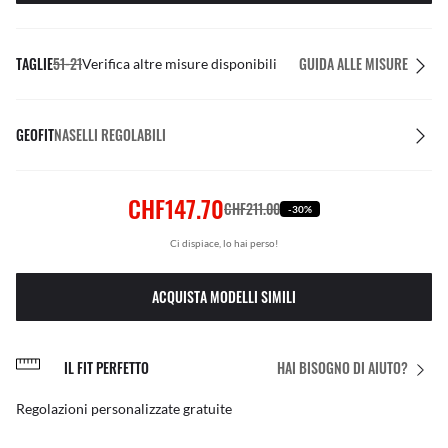
TAGLIE
51-21
GUIDA ALLE MISURE
Verifica altre misure disponibili
GEOFIT
NASELLI REGOLABILI
CHF147.70
CHF211.00
-30%
Ci dispiace, lo hai perso!
ACQUISTA MODELLI SIMILI
IL FIT PERFETTO
HAI BISOGNO DI AIUTO?
Regolazioni personalizzate gratuite