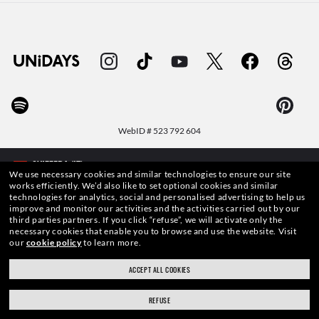
WebID #
523 792 604
We use necessary cookies and similar technologies to ensure our site
works efficiently.
We’d also like to set optional cookies and similar
technologies for analytics, social and personalised advertising to help us
AVVERTENZE E INFORMAZIONI DI SICUREZZA SUI PRODOTTI
improve and monitor our activities and the activities carried out by our
third parties partners.
If you click “refuse”, we will activate only the
necessary cookies that enable you to browse and use the website.
Visit
INFORMATIVA SULLA PROTEZIONE DEI DATI PERSONALI
our
cookie policy
to learn more.
MAPPA DEL SITO
ACCEPT ALL COOKIES
TERMINI DI UTILIZZO
REFUSE