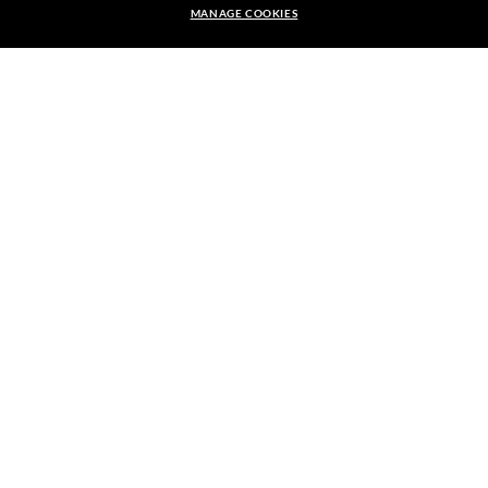
MANAGE COOKIES
Indirizzo E-Mail
MONTATURA:
CHF116.90
CHF167.00
-30%
ISCRIVITI
SCEGLI LE LENTI
CHECKOUT SICURO
SPEDIZIONE RESPONSABILE
RESO FACILE E GRATUITO