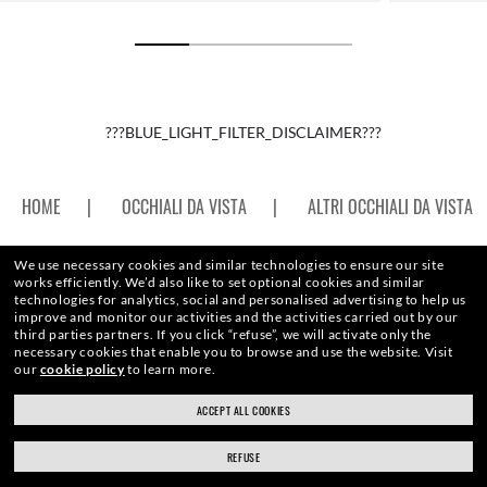
???BLUE_LIGHT_FILTER_DISCLAIMER???
HOME
|
OCCHIALI DA VISTA
|
ALTRI OCCHIALI DA VISTA
We use necessary cookies and similar technologies to ensure our site
works efficiently.
We’d also like to set optional cookies and similar
technologies for analytics, social and personalised advertising to help us
improve and monitor our activities and the activities carried out by our
ENTRA A FAR PARTE DELLA
third parties partners.
If you click “refuse”, we will activate only the
necessary cookies that enable you to browse and use the website.
Visit
our
cookie policy
to learn more.
COMMUNITY THE ONES E RICEVI
ACCEPT ALL COOKIES
UN REGALO DI BENVENUTO.
REFUSE