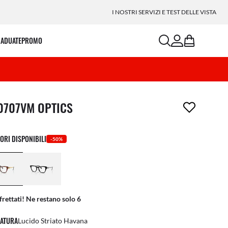
I NOSTRI SERVIZI E TEST DELLE VISTA
search
account
bag
RADUATE
PROMO
icolo è stato aggiunto alla tua wishlist
0707VM OPTICS
ORI DISPONIBILI
-50%
frettati! Ne restano solo 6
ATURA
Lucido Striato Havana