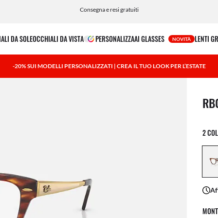
Paga in tutta semplicità con Klarna e PayPal
Consegna e resi gratuiti
ALI DA SOLE
OCCHIALI DA VISTA
PERSONALIZZA
AI GLASSES
LENTI G
NOVITÀ
-20% SUI MODELLI PERSONALIZZATI | CREA IL TUO LOOK PER L’ESTATE
1 art
RB
2 COL
Af
MONT