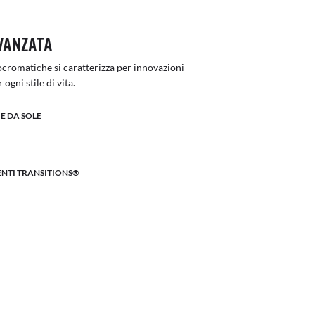
VANZATA
otocromatiche si caratterizza per innovazioni
ogni stile di vita.
E DA SOLE
LENTI TRANSITIONS®