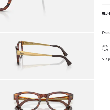
GEOFI
Data 
Via pos