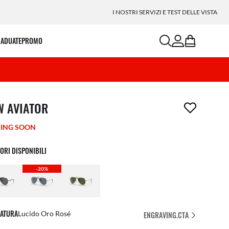
a casa tua
I NOSTRI SERVIZI E TEST DELLE VISTA
search
account
bag
RADUATE
PROMO
icolo è stato aggiunto alla tua wishlist
W AVIATOR
ING SOON
ORI DISPONIBILI
-20%
ATURA
Lucido Oro Rosé
ENGRAVING.CTA