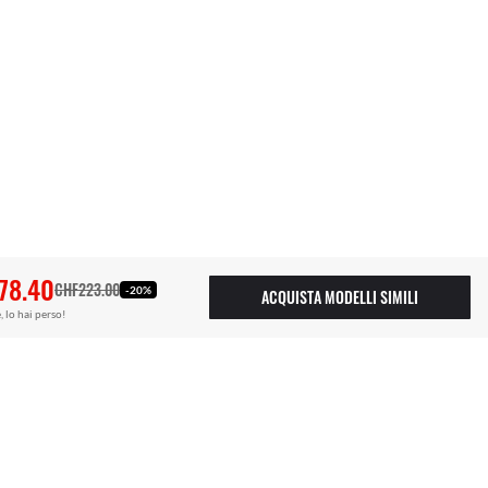
78.40
CHF223.00
-20%
ACQUISTA MODELLI SIMILI
, lo hai perso!