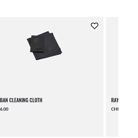
BAN CLEANING CLOTH
RAY-BAN LAN
6.00
CHF 19.00