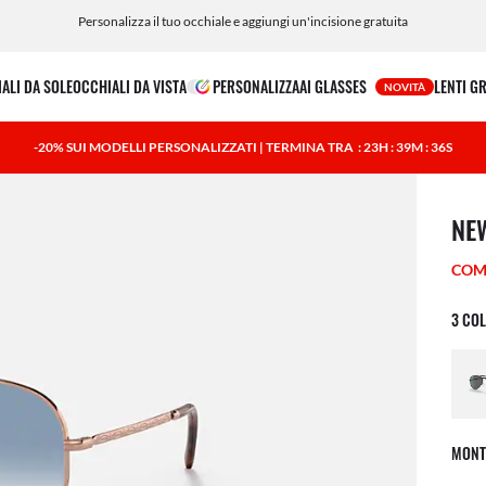
lenti graduate online o in negozio in modo facile e veloce Le consegniamo direttamente 
ALI DA SOLE
OCCHIALI DA VISTA
PERSONALIZZA
AI GLASSES
LENTI G
NOVITÀ
-20% SUI MODELLI PERSONALIZZATI | TERMINA TRA
: 23H : 39M : 35S
1 art
NE
COM
3 COL
MONT