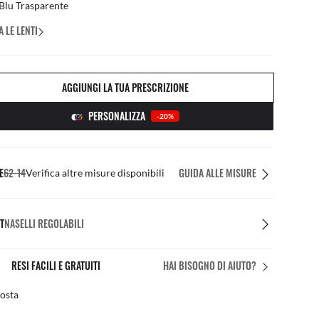
Blu Trasparente
 LE LENTI
AGGIUNGI LA TUA PRESCRIZIONE
PERSONALIZZA
-20%
E
62-14
GUIDA ALLE MISURE
Verifica altre misure disponibili
T
NASELLI REGOLABILI
IL FIT PERFETTO
HAI BISOGNO DI AIUTO?
azioni personalizzate gratuite