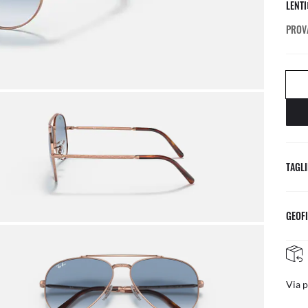
LENTI
PROVA
TAGLI
GEOFI
RESI FACILI E GRATUITI
posta
Regol