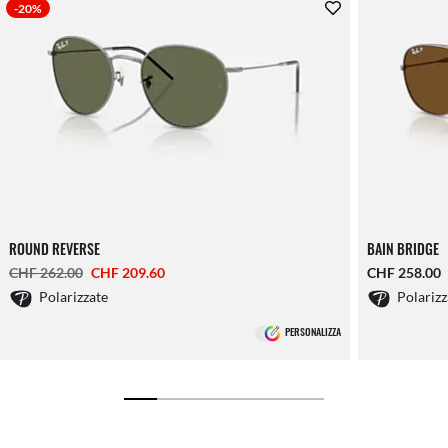
-20%
ROUND REVERSE
BAIN BRIDGE
CHF 262.00
CHF 209.60
CHF 258.00
Polarizzate
Polarizz
PERSONALIZZA