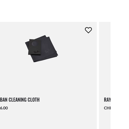
BAN CLEANING CLOTH
RAY-BAN LAN
6.00
CHF 19.00