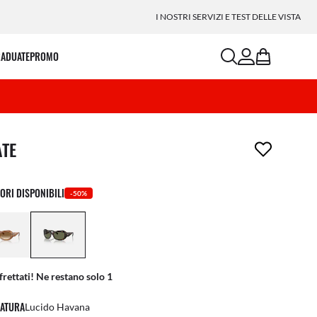
I NOSTRI SERVIZI E TEST DELLE VISTA
search
account
bag
RADUATE
PROMO
icolo è stato aggiunto alla tua wishlist
ATE
ORI DISPONIBILI
-50%
frettati! Ne restano solo 1
ATURA
Lucido Havana