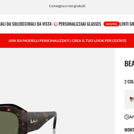
Consegna e resi gratuiti
ALI DA SOLE
OCCHIALI DA VISTA
PERSONALIZZA
AI GLASSES
LENTI G
NOVITÀ
-20% SUI MODELLI PERSONALIZZATI | CREA IL TUO LOOK PER L’ESTATE
1 art
BE
2 COL
Af
MONT