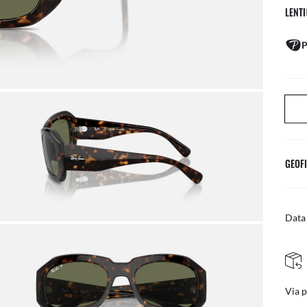
LENTI
P
GEOFI
Data 
Via 