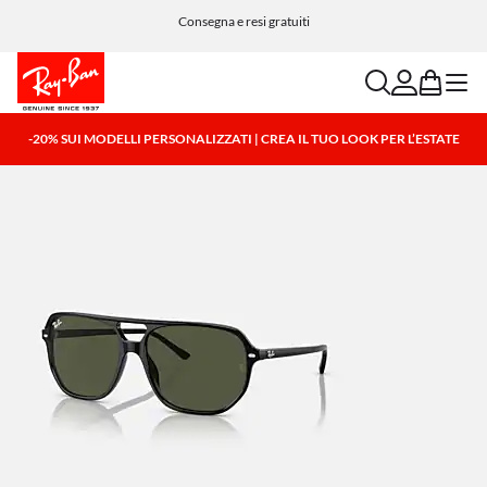
Paga in tutta semplicità con Klarna e PayPal
Consegna e resi gratuiti
search
account
bag
menu
-20% SUI MODELLI PERSONALIZZATI | CREA IL TUO LOOK PER L’ESTATE