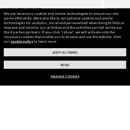
CLUBMASTER OVERSIZED
MEGA CLUBMA
We use necessary cookies and similar technologies to ensure our site
CHF 199.00
CHF 211.00
works efficiently.
We’d also like to set optional cookies and similar
technologies for analytics, social and personalised advertising to help us
improve and monitor our activities and the activities carried out by our
third parties partners.
If you click “refuse”, we will activate only the
necessary cookies that enable you to browse and use the website.
Visit
our
cookie policy
to learn more.
ACCEPT ALL COOKIES
REFUSE
???BLUE_LIGHT_FILTER_DISCLAIMER???
MANAGE COOKIES
CHF210.00
HOME
|
OCCHIALI DA SOLE
|
OCCHIALI DA SOLE CLUBMA
AGGIUNGI AL CARRELLO