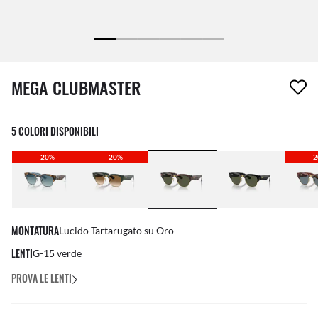
1 articolo è stato aggiunto alla tua wishlist
MEGA CLUBMASTER
5 COLORI DISPONIBILI
-20%
-20%
-
MONTATURA
Lucido Tartarugato su Oro
LENTI
G-15 verde
PROVA LE LENTI