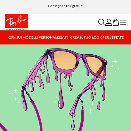
Consegna e resi gratuiti
search
account
bag
menu
-20% SUI MODELLI PERSONALIZZATI | CREA IL TUO LOOK PER L’ESTATE