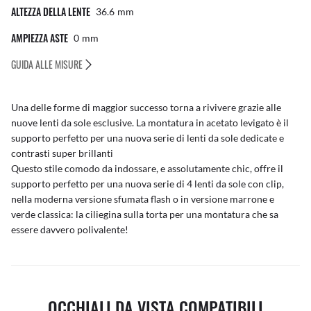
ALTEZZA DELLA LENTE
36.6
Mm
AMPIEZZA ASTE
0
Mm
GUIDA ALLE MISURE
Una delle forme di maggior successo torna a rivivere grazie alle
nuove lenti da sole esclusive. La montatura in acetato levigato è il
supporto perfetto per una nuova serie di lenti da sole dedicate e
contrasti super brillanti
Questo stile comodo da indossare, e assolutamente chic, offre il
supporto perfetto per una nuova serie di 4 lenti da sole con clip,
nella moderna versione sfumata flash o in versione marrone e
verde classica: la ciliegina sulla torta per una montatura che sa
essere davvero polivalente!
OCCHIALI DA VISTA COMPATIBILI