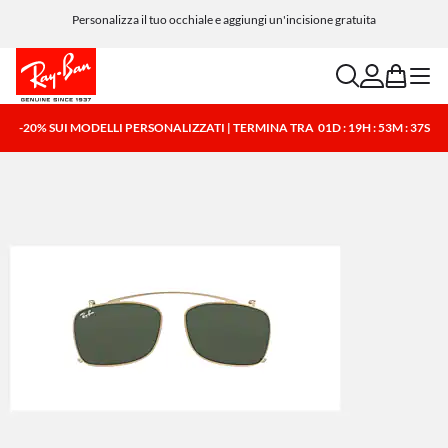
Personalizza il tuo occhiale e aggiungi un'incisione gratuita
search
account
bag
menu
-20% SUI MODELLI PERSONALIZZATI | TERMINA TRA
01D : 19H : 53M : 37S