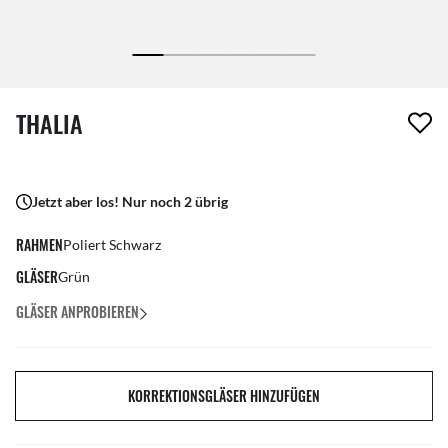
1 Artikel wurde von deiner Wunschliste entfernt
THALIA
Jetzt aber los! Nur noch 2 übrig
RAHMEN
Poliert Schwarz
GLÄSER
Grün
GLÄSER ANPROBIEREN
KORREKTIONSGLÄSER HINZUFÜGEN