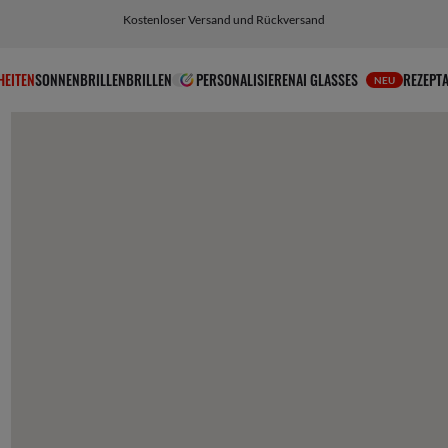
Kostenloser Versand und Rückversand
HEITEN
SONNENBRILLEN
BRILLEN
PERSONALISIEREN
AI GLASSES
REZEPT
NEU