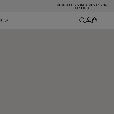
UNSERE SERVICELEISTUNGEN UND
SEHTESTS
search
account
bag
AKTION