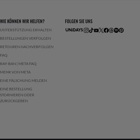
WIE KÖNNEN WIR HELFEN?
FOLGEN SIE UNS
UNTERSTÜTZUNG ERHALTEN
BESTELLUNGEN VERFOLGEN
RETOUREN NACHVERFOLGEN
FAQ
RAY-BAN | META FAQ
MEHR VON META
EINE FÄLSCHUNG MELDEN
EINE BESTELLUNG
STORNIEREN ODER
ZURÜCKGEBEN