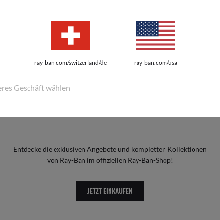
ZERTIFIZIERTE ONLINE-VERTRIEBSPARTNER V
NACH DOMÄNE SUCHEN
ray-ban.com/switzerland/de
ray-ban.com/usa
res Geschäft wählen
Entdecke die exklusiven Angebote und kompletten Kollektionen
von Ray-Ban im offiziellen Ray-Ban-Shop!
JETZT EINKAUFEN