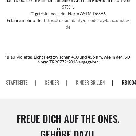
auch biobasierte Rahmen mit einem Anteil an Bio-Kohlenstoff von
57%**.
** getestet nach der Norm ASTM D6866
Erfahre mehr unter
https://sustainability-qrcode.ray-ban.com/de-
de
*Blau-violettes Licht liegt zwischen 400 und 455 nm, wie in der ISO-
Norm TR20772:2018 angegeben
STARTSEITE
|
GENDER
|
KINDER-BRILLEN
|
RB1904
FREUE DICH AUF THE ONES.
GEHÖRE DAZU.