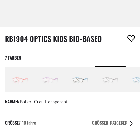
1 Artikel wurde von deiner Wunschliste entfernt
RB1904 OPTICS KIDS BIO-BASED
7 FARBEN
RAHMEN
Poliert Grau transparent
GRÖSSE
7-10 Jahre
GRÖSSEN-RATGEBER