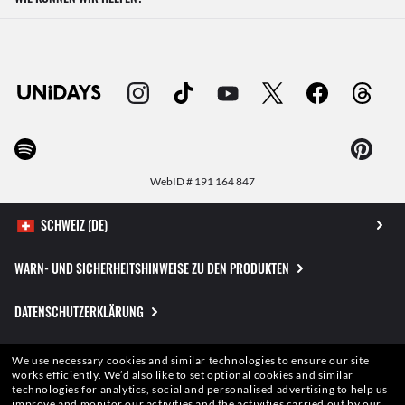
WebID #
191 164 847
WARN- UND SICHERHEITSHINWEISE ZU DEN PRODUKTEN
DATENSCHUTZERKLÄRUNG
SITEMAP
We use necessary cookies and similar technologies to ensure our site
works efficiently.
We’d also like to set optional cookies and similar
technologies for analytics, social and personalised advertising to help us
NUTZUNGSBEDINGUNGEN
improve and monitor our activities and the activities carried out by our