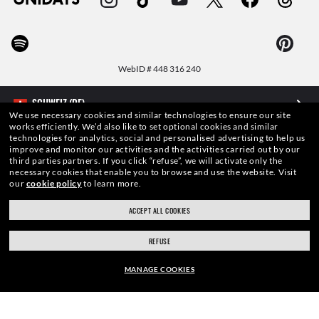
WebID #
448 316 240
We use necessary cookies and similar technologies to ensure our site
works efficiently.
We’d also like to set optional cookies and similar
WARN- UND SICHERHEITSHINWEISE ZU DEN PRODUKTEN
technologies for analytics, social and personalised advertising to help us
improve and monitor our activities and the activities carried out by our
third parties partners.
If you click “refuse”, we will activate only the
DATENSCHUTZERKLÄRUNG
necessary cookies that enable you to browse and use the website.
Visit
our
cookie policy
to learn more.
SITEMAP
ACCEPT ALL COOKIES
NUTZUNGSBEDINGUNGEN
REFUSE
MANAGE COOKIES
Die auf dieser Website veröffentlichten Fotos und Bilder dienen lediglich der
Veranschaulichung. Keine derEigenschaften oder Charakteristiken der hier
beschriebenen Produkte kann aus den entsprechenden Bildern
RAHMEN: