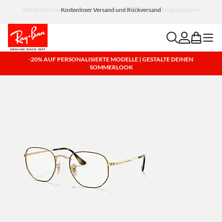
Wähle Klarna und PayPal für einfache und flexible Zahlungsoptionen
search
account
bag
menu
-20% AUF PERSONALISIERTE MODELLE | GESTALTE DEINEN
SOMMERLOOK