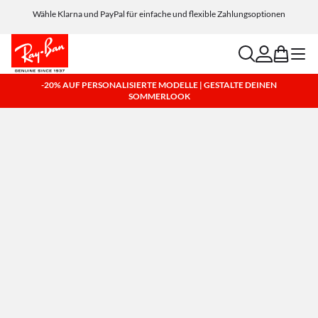
Personalisiere deine Sonnenbrille und füge kostenlos eine Gravur hinzu
Wähle Klarna und PayPal für einfache und flexible Zahlungsoptionen
search
account
bag
menu
-20% AUF PERSONALISIERTE MODELLE | GESTALTE DEINEN
SOMMERLOOK