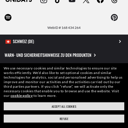
WebID #
168 434 264
WARN- UND SICHERHEITSHINWEISE ZU DEN PRODUKTEN
DATENSCHUTZERKLÄRUNG
We use necessary cookies and similar technologies to ensure our site
works efficiently.
We’d also like to set optional cookies and similar
technologies for analytics, social and personalised advertising to help us
SITEMAP
improve and monitor our activities and the activities carried out by our
third parties partners.
If you click “refuse”, we will activate only the
necessary cookies that enable you to browse and use the website.
Visit
NUTZUNGSBEDINGUNGEN
our
cookie policy
to learn more.
ACCEPT ALL COOKIES
Die auf dieser Website veröffentlichten Fotos und Bilder dienen lediglich der
Veranschaulichung. Keine derEigenschaften oder Charakteristiken der hier
REFUSE
beschriebenen Produkte kann aus den entsprechenden Bildern