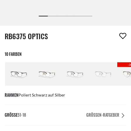
1 Artikel wurde von deiner Wunschliste entfernt
RB6375 OPTICS
10 FARBEN
-
RAHMEN
Poliert Schwarz auf Silber
GRÖSSE
51-18
GRÖSSEN-RATGEBER