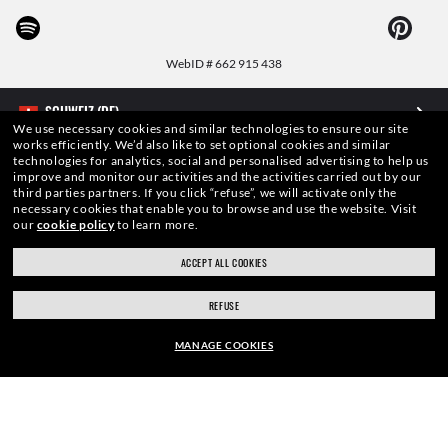
WebID #
662 915 438
We use necessary cookies and similar technologies to ensure our site
works efficiently.
We’d also like to set optional cookies and similar
WARN- UND SICHERHEITSHINWEISE ZU DEN PRODUKTEN
technologies for analytics, social and personalised advertising to help us
improve and monitor our activities and the activities carried out by our
third parties partners.
If you click “refuse”, we will activate only the
DATENSCHUTZERKLÄRUNG
necessary cookies that enable you to browse and use the website.
Visit
our
cookie policy
to learn more.
SITEMAP
ACCEPT ALL COOKIES
NUTZUNGSBEDINGUNGEN
REFUSE
MANAGE COOKIES
Die auf dieser Website veröffentlichten Fotos und Bilder dienen lediglich der
Veranschaulichung. Keine derEigenschaften oder Charakteristiken der hier
beschriebenen Produkte kann aus den entsprechenden Bildern
RAHMEN:
abgeleitetwerden. Bestimmte Aktivitäten von Luxottica Group S.p.A. können
unter US-Patent Nr. 6.624.843 lizenziert sein.
Copyright©2026 Luxottica
CHF147.70
CHF211.00
-30%