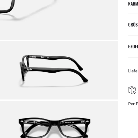
RAHM
GRÖS
GEOFI
Liefe
KOSTENLOSE UND EINFACHE RÜCKGABE
Per Post