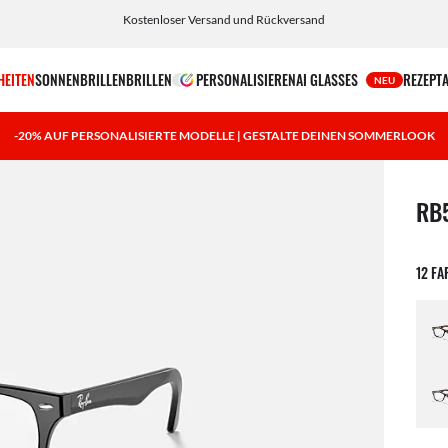
Wähle Klarna und PayPal für einfache und flexible Zahlungsoptionen
HEITEN
SONNENBRILLEN
BRILLEN
PERSONALISIEREN
AI GLASSES
REZEPT
NEU
-20% AUF PERSONALISIERTE MODELLE | GESTALTE DEINEN SOMMERLOOK
1 Art
RB
12 F