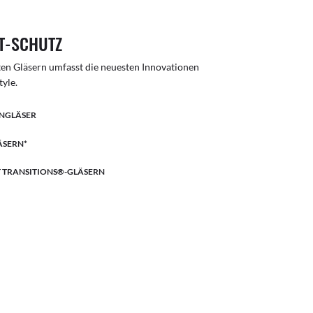
T-SCHUTZ
nten Gläsern umfasst die neuesten Innovationen
tyle.
ENGLÄSER
ÄSERN*
T TRANSITIONS®-GLÄSERN