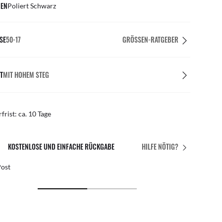
EN
Poliert Schwarz
SE
50-17
GRÖSSEN-RATGEBER
T
MIT HOHEM STEG
rfrist: ca. 10 Tage
PASST PERFEKT
HILFE NÖTIG?
Kostenlose individuelle Anpassungen