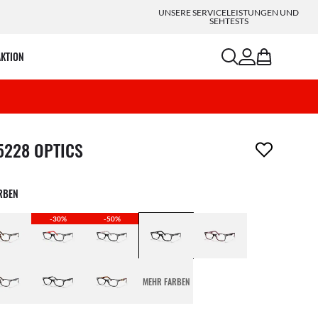
UNSERE SERVICELEISTUNGEN UND
SEHTESTS
search
account
bag
AKTION
ikel wurde von deiner Wunschliste entfernt
5228 OPTICS
ARBEN
-30%
-50%
MEHR FARBEN