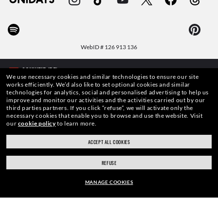
WebID #
126 913 136
We use necessary cookies and similar technologies to ensure our site
works efficiently.
We’d also like to set optional cookies and similar
technologies for analytics, social and personalised advertising to help us
WARN- UND SICHERHEITSHINWEISE ZU DEN PRODUKTEN
improve and monitor our activities and the activities carried out by our
third parties partners.
If you click “refuse”, we will activate only the
necessary cookies that enable you to browse and use the website.
Visit
DATENSCHUTZERKLÄRUNG
our
cookie policy
to learn more.
SITEMAP
ACCEPT ALL COOKIES
NUTZUNGSBEDINGUNGEN
REFUSE
MANAGE COOKIES
Die auf dieser Website veröffentlichten Fotos und Bilder dienen lediglich der
Veranschaulichung. Keine derEigenschaften oder Charakteristiken der hier
beschriebenen Produkte kann aus den entsprechenden Bildern
RAHMEN: