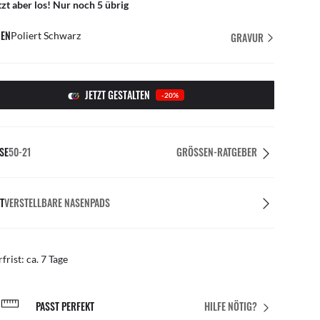
tzt aber los! Nur noch 5 übrig
EN
Poliert Schwarz
GRAVUR
JETZT GESTALTEN
-20%
SE
50-21
GRÖSSEN-RATGEBER
T
VERSTELLBARE NASENPADS
rfrist: ca. 7 Tage
PASST PERFEKT
HILFE NÖTIG?