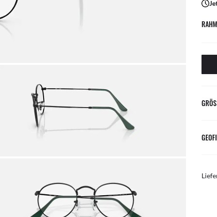
Je
RAHM
GRÖS
GEOFI
Liefe
KOSTENLOSE UND EINFACHE RÜCKGABE