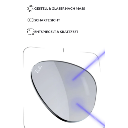
GESTELL & GLÄSER NACH MASS
SCHARFE SICHT
ENTSPIEGELT & KRATZFEST