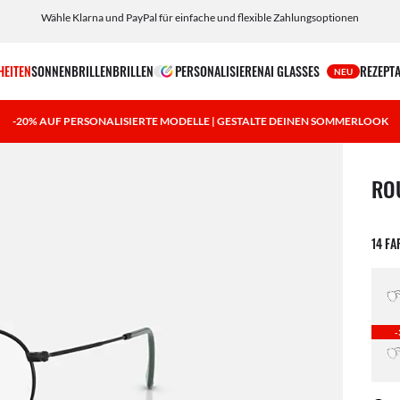
Wähle Klarna und PayPal für einfache und flexible Zahlungsoptionen
HEITEN
SONNENBRILLEN
BRILLEN
PERSONALISIEREN
AI GLASSES
REZEPT
NEU
-20% AUF PERSONALISIERTE MODELLE | GESTALTE DEINEN SOMMERLOOK
1 Art
RO
14 F
-