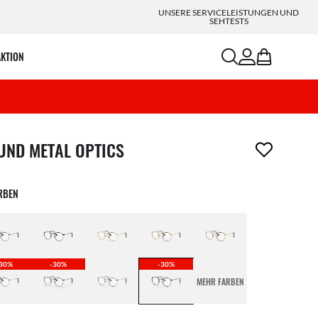
UNSERE SERVICELEISTUNGEN UND
SEHTESTS
search
account
bag
AKTION
ikel wurde von deiner Wunschliste entfernt
UND METAL OPTICS
ARBEN
30%
-30%
-30%
MEHR FARBEN