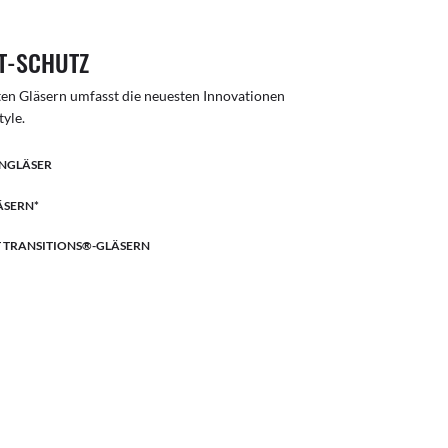
T-SCHUTZ
nten Gläsern umfasst die neuesten Innovationen
tyle.
ENGLÄSER
ÄSERN*
T TRANSITIONS®-GLÄSERN