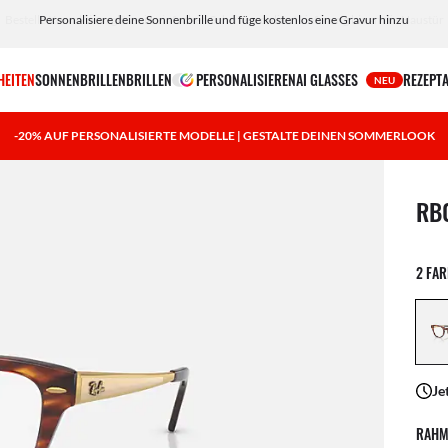
Bestelle Korrektionsgläser in einfachen Schritten online! Lieferung bis an die Haustür
HEITEN
SONNENBRILLEN
BRILLEN
PERSONALISIEREN
AI GLASSES
REZEPT
NEU
-20% AUF PERSONALISIERTE MODELLE | GESTALTE DEINEN SOMMERLOOK
1 Art
RB
2 FA
Je
RAHM