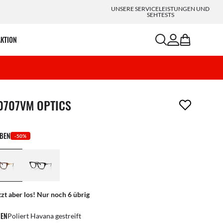
UNSERE SERVICELEISTUNGEN UND
SEHTESTS
search
account
bag
AKTION
ikel wurde von deiner Wunschliste entfernt
0707VM OPTICS
RBEN
-50%
tzt aber los! Nur noch 6 übrig
EN
Poliert Havana gestreift