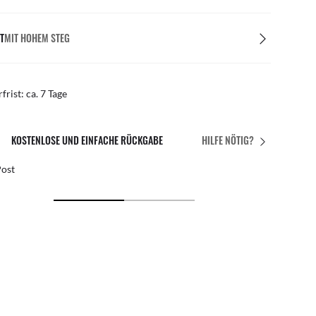
T
MIT HOHEM STEG
rfrist: ca. 7 Tage
PASST PERFEKT
HILFE NÖTIG?
enlose individuelle Anpassungen