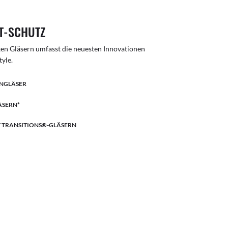
T-SCHUTZ
nten Gläsern umfasst die neuesten Innovationen
tyle.
ENGLÄSER
ÄSERN*
T TRANSITIONS®-GLÄSERN