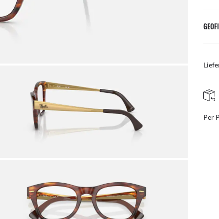
GEOFI
Liefe
KOSTENLOSE UND EINFACHE RÜCKGABE
Post
Kost