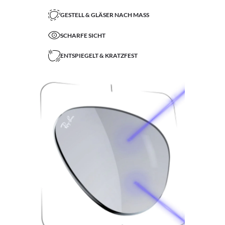
GESTELL & GLÄSER NACH MASS
SCHARFE SICHT
ENTSPIEGELT & KRATZFEST